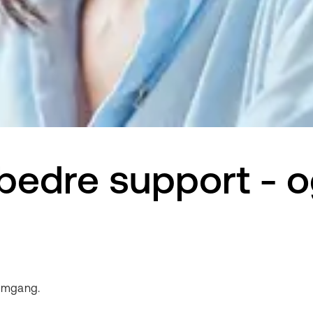
 bedre support - 
nemgang.