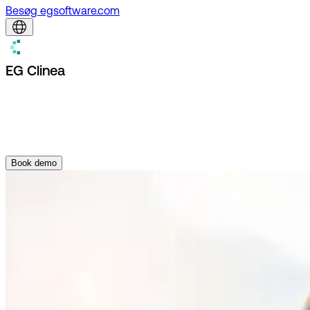
Besøg egsoftware.com
EG Clinea
Book demo