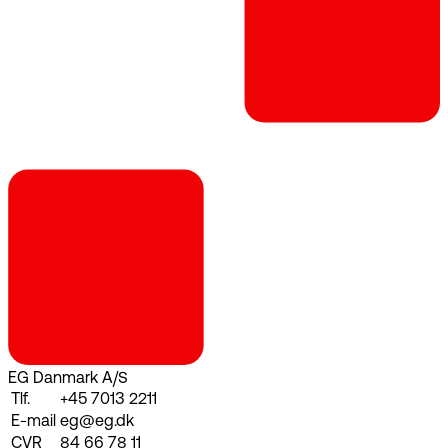
EG Danmark A/S
Tlf.
+45 7013 2211
E-mail
eg@eg.dk
CVR
84 66 78 11