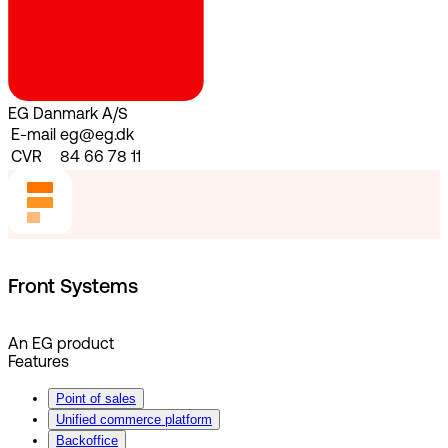
EG Danmark A/S
E-mail
eg@eg.dk
CVR
84 66 78 11
Front Systems
An EG product
Features
Point of sales
Unified commerce platform
Backoffice