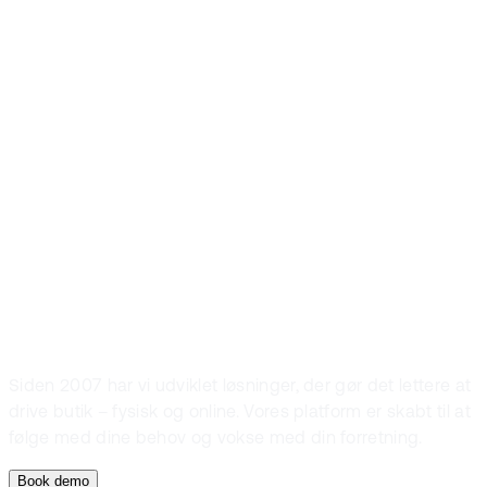
Front Systems er
den foretrukne
POS-løsning i
nordisk fashion
og sport retail
Siden 2007 har vi udviklet løsninger, der gør det lettere at
drive butik – fysisk og online. Vores platform er skabt til at
følge med dine behov og vokse med din forretning.
Book demo