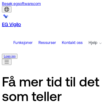
Besøk egsoftware.com
EG Vigilo
Funksjoner
Ressurser
Kontakt oss
Hjelp
Logg inn
Få mer tid til det
som teller