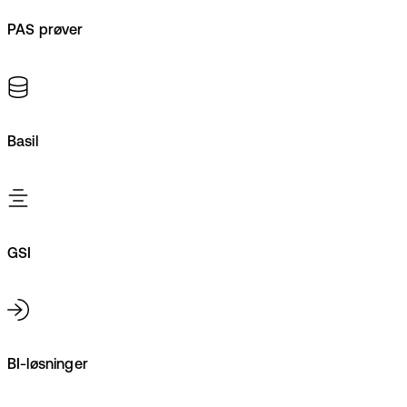
PAS prøver
Basil
GSI
BI-løsninger