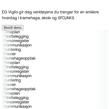
EG Vigilo gir deg verktøyene du trenger for en enklere
hverdag i barnehage, skole og SFO/AKS.
Bestill demo
Timeplan
Tilrettelegging
Personregister
Kommunikasjon
Vurdering
Fravær
Barnehageopptak
Timeplan
Tilrettelegging
Personregister
Kommunikasjon
Vurdering
Fravær
Barnehageopptak
Timeplan
Tilrettelegging
Personregister
Kommunikasjon