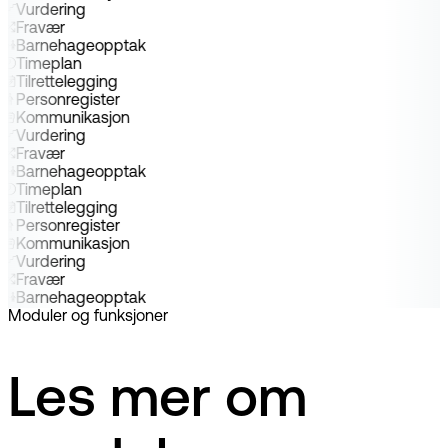
Vurdering
Fravær
Barnehageopptak
Timeplan
Tilrettelegging
Personregister
Kommunikasjon
Vurdering
Fravær
Barnehageopptak
Timeplan
Tilrettelegging
Personregister
Kommunikasjon
Vurdering
Fravær
Barnehageopptak
Moduler og funksjoner
Les mer om