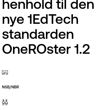
henhold til den
nye 1EdTech
standarden
OneROster 1.2
NSB/NBR