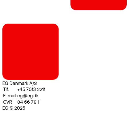
EG Danmark A/S
Tlf.
+45 7013 2211
E-mail
eg@eg.dk
CVR
84 66 78 11
EG © 2026