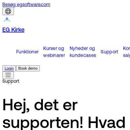
Besøg egsoftware.com
EG Kirke
Kurser og
Nyheder og
Ko
Funktioner
Support
webinarer
kundecases
sal
Login
Book demo
Support
Hej, det er
supporten! Hvad