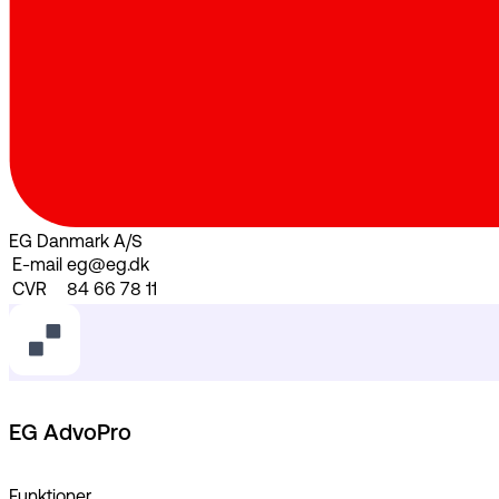
EG Danmark A/S
E-mail
eg@eg.dk
CVR
84 66 78 11
EG AdvoPro
Funktioner