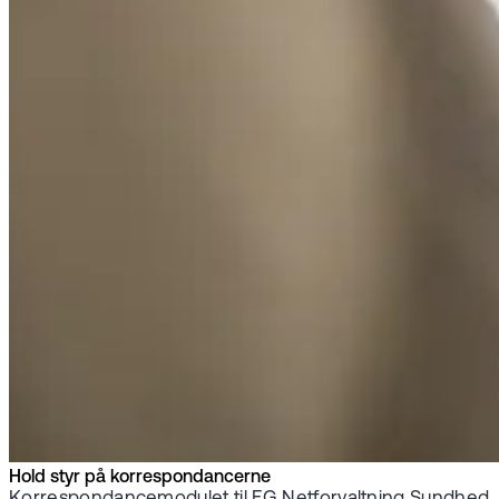
Hold styr på korrespondancerne
Korrespondancemodulet til EG Netforvaltning Sundhed