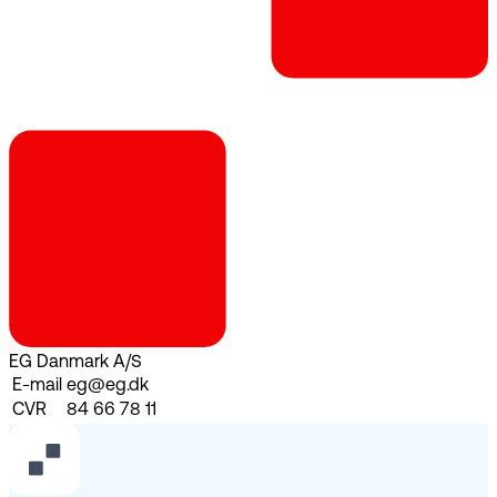
EG Danmark A/S
E-mail
eg@eg.dk
CVR
84 66 78 11