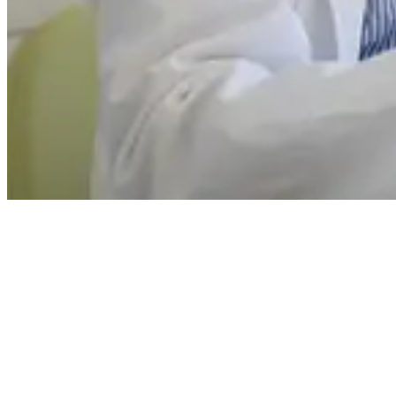
Korrespondancemodul
Kender du
kompetencemodu
til EG