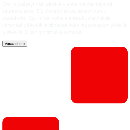
Olet jo päässyt näin pitkälle – anna meidän näyttää
seuraava askel. EG Mestron avulla data muuttuu
päätöksiksi. Opi, miten voitte alentaa kustannuksia,
vähentää päästöjä ja sitouttaa koko organisaation yhdellä
työkalulla. Ei sen monimutkaisempaa!
Varaa demo