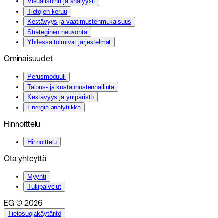
Visualisointi ja analyysit
Tietojen keruu
Kestävyys ja vaatimustenmukaisuus
Strateginen neuvonta
Yhdessä toimivat järjestelmät
Ominaisuudet
Perusmoduuli
Talous- ja kustannustenhallinta
Kestävyys ja ympäristö
Energia-analytiikka
Hinnoittelu
Hinnoittelu
Ota yhteyttä
Myynti
Tukipalvelut
EG © 2026
Tietosuojakäytäntö