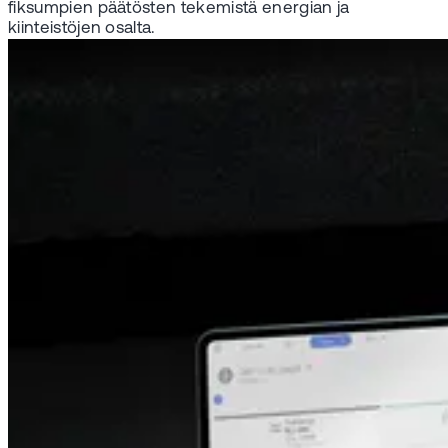
fiksumpien päätösten tekemistä energian ja
kiinteistöjen osalta.