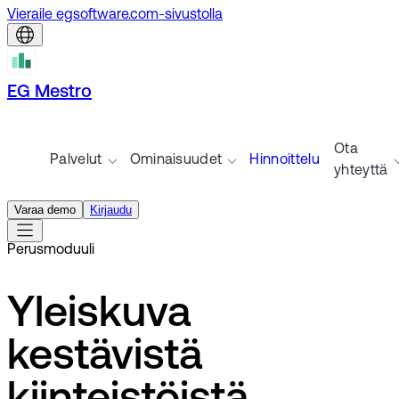
Vieraile egsoftware.com-sivustolla
EG Mestro
Ota
Palvelut
Ominaisuudet
Hinnoittelu
yhteyttä
Varaa demo
Kirjaudu
Perusmoduuli
Yleiskuva
kestävistä