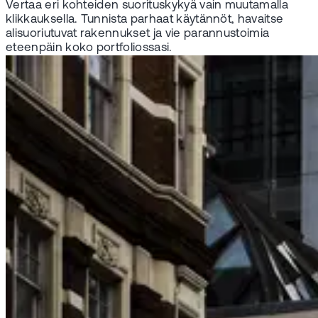
Vertaa eri kohteiden suorituskykyä vain muutamalla
klikkauksella. Tunnista parhaat käytännöt, havaitse
alisuoriutuvat rakennukset ja vie parannustoimia
eteenpäin koko portfoliossasi.