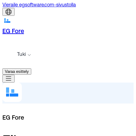
Vieraile egsoftware.com-sivustolla
EG Fore
Tuki
Varaa esittely
EG Fore