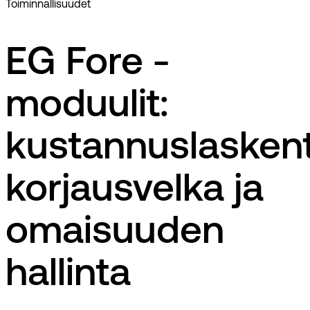
Toiminnallisuudet
EG Fore -
moduulit:
kustannuslaskent
korjausvelka ja
omaisuuden
hallinta