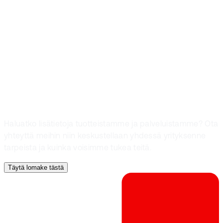
Etkö löytänyt
vastausta
etsimääsi?
Haluatko lisätietoja tuotteistamme ja palveluistamme? Ota
yhteyttä meihin niin keskustellaan yhdessä yrityksenne
tarpeista ja kuinka voisimme tukea teitä.
Täytä lomake tästä