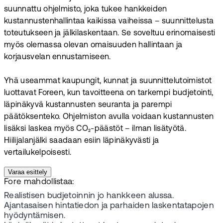
suunnattu ohjelmisto, joka tukee hankkeiden
kustannustenhallintaa kaikissa vaiheissa – suunnittelusta
toteutukseen ja jälkilaskentaan. Se soveltuu erinomaisesti
myös olemassa olevan omaisuuden hallintaan ja
korjausvelan ennustamiseen.
Yhä useammat kaupungit, kunnat ja suunnittelutoimistot
luottavat Foreen, kun tavoitteena on tarkempi budjetointi,
läpinäkyvä kustannusten seuranta ja parempi
päätöksenteko. Ohjelmiston avulla voidaan kustannusten
lisäksi laskea myös CO₂-päästöt – ilman lisätyötä.
Hiilijalanjälki saadaan esiin läpinäkyvästi ja
vertailukelpoisesti.
Varaa esittely
Fore mahdollistaa:
Realistisen budjetoinnin jo hankkeen alussa.
Ajantasaisen hintatiedon ja parhaiden laskentatapojen
hyödyntämisen.