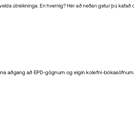
elda útreikninga. En hvernig? Hér að neðan getur þú kafað dý
beina aðgang að EPD-gögnum og eigin kolefni-bókasöfnum