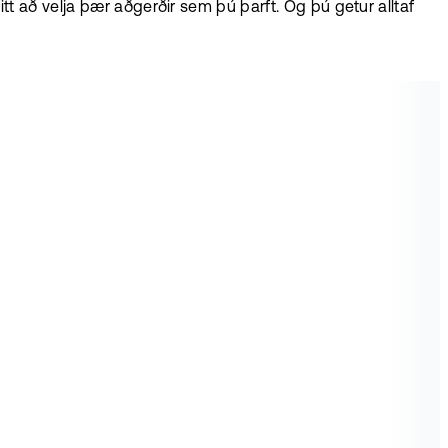
t að velja þær aðgerðir sem þú þarft. Og þú getur alltaf