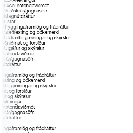
LCA-reikningur
Excel notendaviðmót
Verðskrár/gagnasöfn
Magnútdráttur
Listar
Tryggingaframlög og frádráttur
Staðfesting og bókamerki
Útdrættir, greiningar og skýrslur
Sniðmát og forsíður
Útgáfur og skýrslur
el notendaviðmót
ðskrár/gagnasöfn
nútdráttur
ar
gingaframlög og frádráttur
festing og bókamerki
ættir, greiningar og skýrslur
mát og forsíður
fur og skýrslur
reikningur
el notendaviðmót
ðskrár/gagnasöfn
nútdráttur
ar
gingaframlög og frádráttur