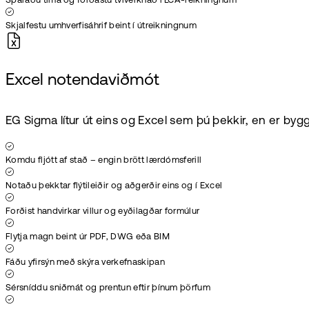
Sparaðu tíma og forðastu tvíverknað í LCA-reikningnum
Skjalfestu umhverfisáhrif beint í útreikningnum
Excel notendaviðmót
EG Sigma lítur út eins og Excel sem þú þekkir, en er bygg
Komdu fljótt af stað – engin brött lærdómsferill
Notaðu þekktar flýtileiðir og aðgerðir eins og í Excel
Forðist handvirkar villur og eyðilagðar formúlur
Flytja magn beint úr PDF, DWG eða BIM
Fáðu yfirsýn með skýra verkefnaskipan
Sérsníddu sniðmát og prentun eftir þínum þörfum