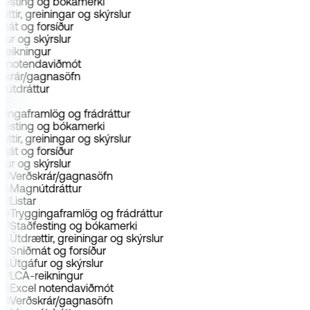
festing og bókamerki
ættir, greiningar og skýrslur
mát og forsíður
fur og skýrslur
reikningur
el notendaviðmót
ðskrár/gagnasöfn
nútdráttur
ar
gingaframlög og frádráttur
festing og bókamerki
ættir, greiningar og skýrslur
mát og forsíður
fur og skýrslur
Verðskrár/gagnasöfn
Magnútdráttur
Listar
Tryggingaframlög og frádráttur
Staðfesting og bókamerki
Útdrættir, greiningar og skýrslur
Sniðmát og forsíður
Útgáfur og skýrslur
LCA-reikningur
Excel notendaviðmót
Verðskrár/gagnasöfn