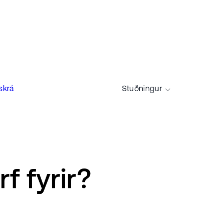
skrá
Stuðningur
f fyrir?