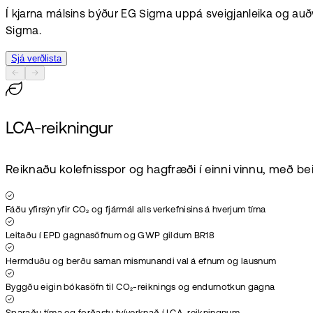
Í kjarna málsins býður EG Sigma uppá sveigjanleika og auðv
Sigma.
Sjá verðlista
LCA-reikningur
Reiknaðu kolefnisspor og hagfræði í einni vinnu, með 
Fáðu yfirsýn yfir CO₂ og fjármál alls verkefnisins á hverjum tíma
Leitaðu í EPD gagnasöfnum og GWP gildum BR18
Hermduðu og berðu saman mismunandi val á efnum og lausnum
Byggðu eigin bókasöfn til CO₂-reiknings og endurnotkun gagna