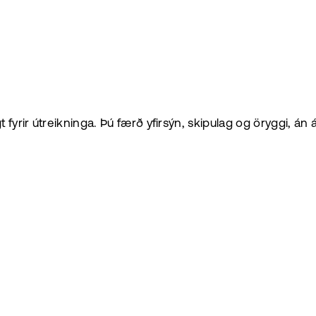
t fyrir útreikninga. Þú færð yfirsýn, skipulag og öryggi, án