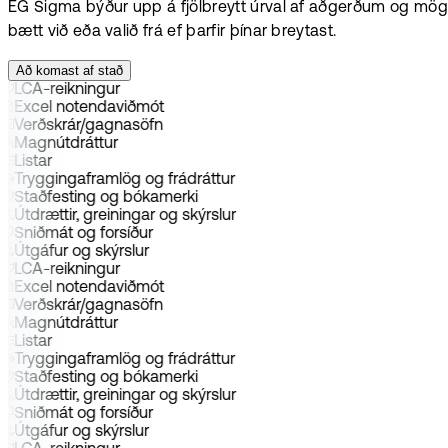
EG Sigma býður upp á fjölbreytt úrval af aðgerðum og mögul
bætt við eða valið frá ef þarfir þínar breytast.
Að komast af stað
LCA-reikningur
Excel notendaviðmót
Verðskrár/gagnasöfn
Magnútdráttur
Listar
Tryggingaframlög og frádráttur
Staðfesting og bókamerki
Útdrættir, greiningar og skýrslur
Sniðmát og forsíður
Útgáfur og skýrslur
LCA-reikningur
Excel notendaviðmót
Verðskrár/gagnasöfn
Magnútdráttur
Listar
Tryggingaframlög og frádráttur
Staðfesting og bókamerki
Útdrættir, greiningar og skýrslur
Sniðmát og forsíður
Útgáfur og skýrslur