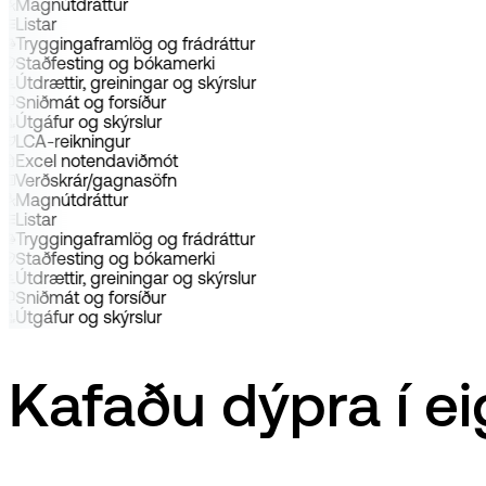
Magnútdráttur
Listar
Tryggingaframlög og frádráttur
Staðfesting og bókamerki
Útdrættir, greiningar og skýrslur
Sniðmát og forsíður
Útgáfur og skýrslur
LCA-reikningur
Excel notendaviðmót
Verðskrár/gagnasöfn
Magnútdráttur
Listar
Tryggingaframlög og frádráttur
Staðfesting og bókamerki
Útdrættir, greiningar og skýrslur
Sniðmát og forsíður
Útgáfur og skýrslur
Kafaðu dýpra í ei