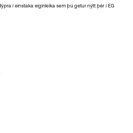
pra í einstaka eiginleika sem þú getur nýtt þér í EG
.