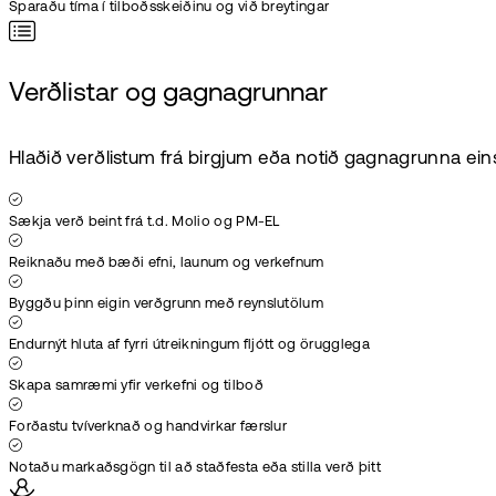
Sparaðu tíma í tilboðsskeiðinu og við breytingar
Verðlistar og gagnagrunnar
Hlaðið verðlistum frá birgjum eða notið gagnagrunna ein
Sækja verð beint frá t.d. Molio og PM-EL
Reiknaðu með bæði efni, launum og verkefnum
Byggðu þinn eigin verðgrunn með reynslutölum
Endurnýt hluta af fyrri útreikningum fljótt og örugglega
Skapa samræmi yfir verkefni og tilboð
Forðastu tvíverknað og handvirkar færslur
Notaðu markaðsgögn til að staðfesta eða stilla verð þitt