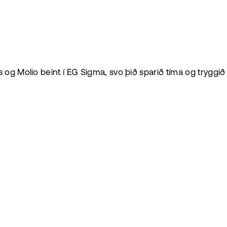
s og Molio beint í EG Sigma, svo þið sparið tíma og trygg