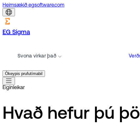
Heimsækið egsoftware.com
EG Sigma
Svona virkar það
Verð
Ókeypis prufutímabil
Eiginleikar
Hvað hefur þú þör