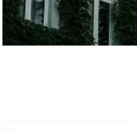
Kontakt oss
Fant du ikke det
du lette etter?
Ta kontakt via skjemaet, så svarer vi deg så snart som
mulig.