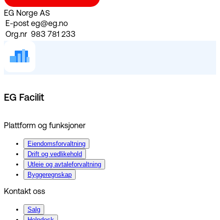
EG Norge AS
E-post
eg@eg.no
Org.nr
983 781 233
EG Facilit
Plattform og funksjoner
Eiendomsforvaltning
Drift og vedlikehold
Utleie og avtaleforvaltning
Byggeregnskap
Kontakt oss
Salg
Helpdesk