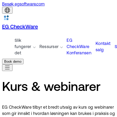
Besøk egsoftware.com
EG CheckWare
Slik
EG
Kontakt
fungerer
Ressurser
CheckWare
S
salg
det
Konferansen
Book demo
Kurs & webinarer
EG CheckWare tilbyr et bredt utvalg av kurs og webinarer
som gir innsikt i hvordan løsningen kan brukes i praksis og