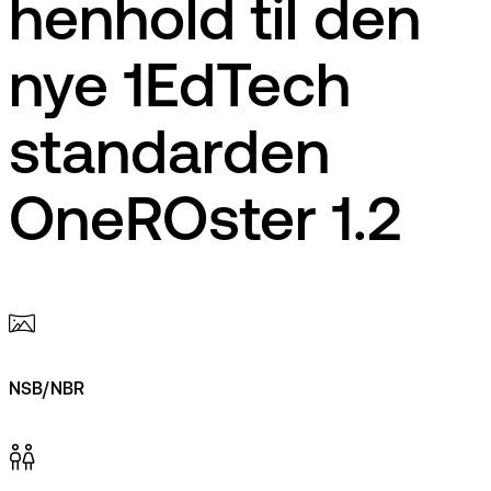
henhold til den
nye 1EdTech
standarden
OneROster 1.2
NSB/NBR