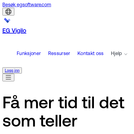
Besøk egsoftware.com
EG Vigilo
Funksjoner
Ressurser
Kontakt oss
Hjelp
Logg inn
Få mer tid til det
som teller