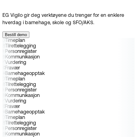
EG Vigilo gir deg verktøyene du trenger for en enklere
hverdag i barnehage, skole og SFO/AKS.
Bestill demo
Timeplan
Tilrettelegging
Personregister
Kommunikasjon
Vurdering
Fravær
Barnehageopptak
Timeplan
Tilrettelegging
Personregister
Kommunikasjon
Vurdering
Fravær
Barnehageopptak
Timeplan
Tilrettelegging
Personregister
Kommunikasjon