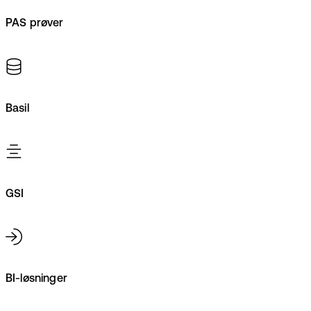
PAS prøver
Basil
GSI
BI-løsninger