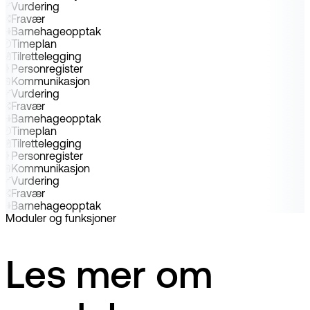
Vurdering
Fravær
Barnehageopptak
Timeplan
Tilrettelegging
Personregister
Kommunikasjon
Vurdering
Fravær
Barnehageopptak
Timeplan
Tilrettelegging
Personregister
Kommunikasjon
Vurdering
Fravær
Barnehageopptak
Moduler og funksjoner
Les mer om