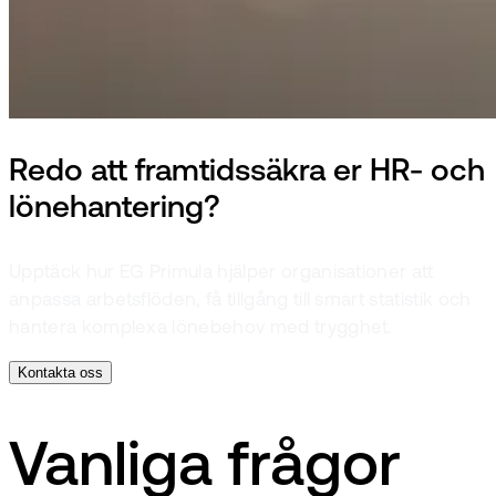
Redo att framtidssäkra er HR- och
lönehantering?
Upptäck hur EG Primula hjälper organisationer att
anpassa arbetsflöden, få tillgång till smart statistik och
hantera komplexa lönebehov med trygghet.
Kontakta oss
Vanliga frågor