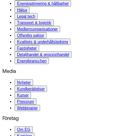
Energi­optimering & hållbarhet
Hälsa
Legal tech
Transport & logistik
Medlemsorganisationer
Offentlig sektor
Kvalitets & underhållsledning
Fastigheter
Detaljhandel & grossisthandel
Energibranschen
Media
Nyheter
Kundberättelser
Kurser
Pressrum
Webbinarier
Företag
Om EG
Karriärer