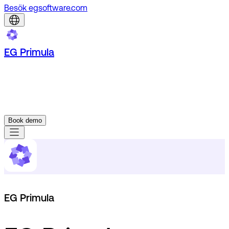
Besök egsoftware.com
EG Primula
Book demo
EG Primula