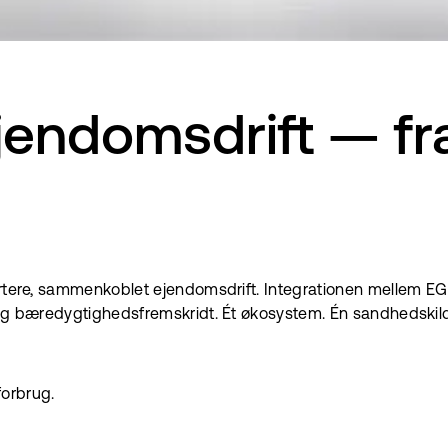
domsdrift — fra s
martere, sammenkoblet ejendomsdrift. Integrationen mellem 
 og bæredygtighedsfremskridt. Ét økosystem. Én sandhedskild
forbrug.