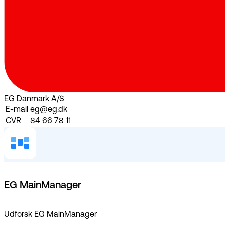
EG Danmark A/S
E-mail
eg@eg.dk
CVR
84 66 78 11
EG MainManager
Udforsk EG MainManager