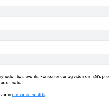
yheder, tips, events, konkurrencer og viden om EG’s prod
ores e-mails.
 vores
persondatapolitik
.