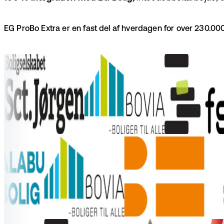
EG ProBo Extra er en fast del af hverdagen for over 230.