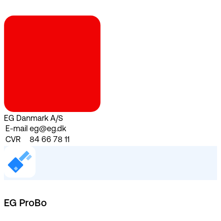
EG Danmark A/S
E-mail
eg@eg.dk
CVR
84 66 78 11
EG ProBo