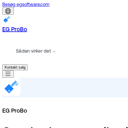
Besøg egsoftware.com
EG ProBo
Sådan virker det
Kontakt salg
EG ProBo