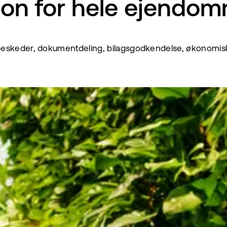
on for hele ejendo
skeder, dokumentdeling, bilagsgodkendelse, økonomisk ove