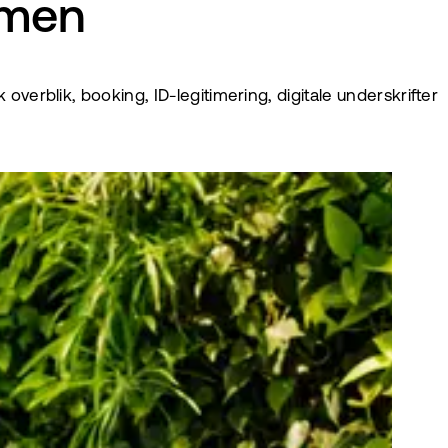
mmen
rblik, booking, ID-legitimering, digitale underskrifter