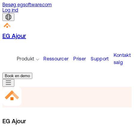
Besøg egsoftware.com
Log ind
EG Ajour
Kontakt
Produkt
Ressourcer
Priser
Support
salg
Book en demo
EG Ajour