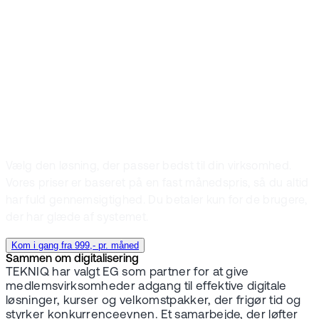
tilsyn og
projektweb i ét
samlet system
Vælg den løsning, der passer bedst til din virksomhed.
Vores priser er baseret på en fast månedspris, så du altid
har fuld gennemsigtighed. Du betaler kun for de brugere,
der har glæde af systemet.
Kom i gang fra 999,- pr. måned
Sammen om digitalisering
TEKNIQ har valgt EG som partner for at give
medlemsvirksomheder adgang til effektive digitale
løsninger, kurser og velkomstpakker, der frigør tid og
styrker konkurrenceevnen. Et samarbejde, der løfter