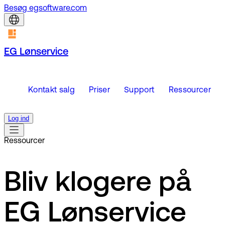
Besøg egsoftware.com
EG Lønservice
Kontakt salg
Priser
Support
Ressourcer
Log ind
Ressourcer
Bliv klogere på
EG Lønservice