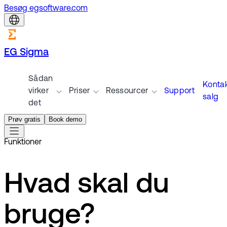
Besøg egsoftware.com
EG Sigma
Sådan
Konta
virker
Priser
Ressourcer
Support
salg
det
Prøv gratis
Book demo
Funktioner
Hvad skal du
bruge?