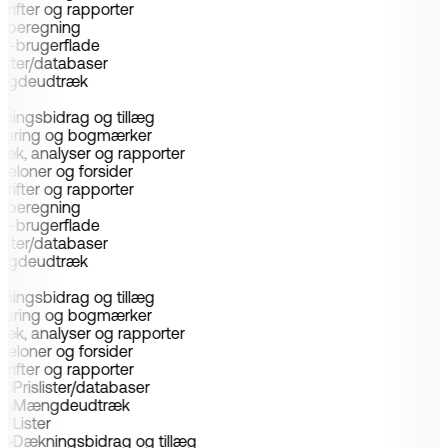
krifter og rapporter
-beregning
el-brugerflade
slister/databaser
ngdeudtræk
er
ningsbidrag og tillæg
idering og bogmærker
ræk, analyser og rapporter
beloner og forsider
krifter og rapporter
-beregning
el-brugerflade
slister/databaser
ngdeudtræk
er
ningsbidrag og tillæg
idering og bogmærker
ræk, analyser og rapporter
beloner og forsider
krifter og rapporter
Prislister/databaser
Mængdeudtræk
Lister
Dækningsbidrag og tillæg