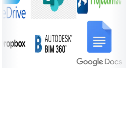
Prøv gratis i 14 dage
Find ud af om
EG Sigma også