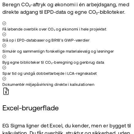
Beregn CO₂-aftryk og økonomi i én arbejdsgang, med
direkte adgang til EPD-data og egne CO₂-biblioteker.
Få løbende overblik over CO₂ og økonomi i hele projektet
Slå op i EPD-databaser og BR18’s GWP-værdier
Simulér og sammenlign forskellige materialevalg og løsninger
Byg egne biblioteker til CO₂-beregning og genbrug data
Spar tid og undgå dobbeltarbejde i LCA-regnskabet
Dokumentér miljøpåvirkning direkte i kalkulationen
Excel-brugerflade
EG Sigma ligner det Excel, du kender, men er bygget til
kalkulation. Du får overblik, struktur og sikkerhed, uden