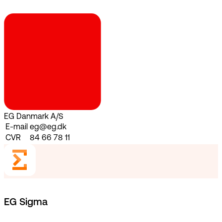
EG Danmark A/S
E-mail
eg@eg.dk
CVR
84 66 78 11
EG Sigma