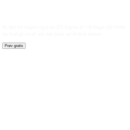
kan hjælpe jer
Få syn for sagen og prøv EG Sigma af i 14 dage. Så finder
du hurtigt ud af, om det lever op til dine behov.
Prøv gratis
Prøv gratis i 14 dage
Find ud af om
EG Sigma også
kan hjælpe jer