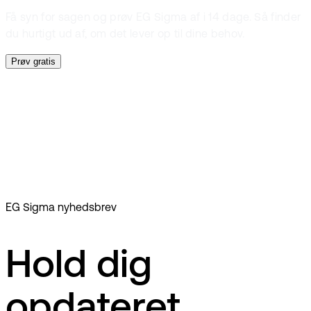
Få syn for sagen og prøv EG Sigma af i 14 dage. Så finder
du hurtigt ud af, om det lever op til dine behov.
Prøv gratis
Dashboard
Analytics
Indstillinger
EG Sigma nyhedsbrev
Hold dig
opdateret