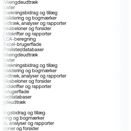
Mængdeudtræk
Lister
Dækningsbidrag og tillæg
Validering og bogmærker
Udtræk, analyser og rapporter
Skabeloner og forsider
Udskrifter og rapporter
LCA-beregning
Excel-brugerflade
Prislister/databaser
Mængdeudtræk
Lister
Dækningsbidrag og tillæg
Validering og bogmærker
Udtræk, analyser og rapporter
Skabeloner og forsider
Udskrifter og rapporter
el-brugerflade
slister/databaser
ngdeudtræk
er
ningsbidrag og tillæg
idering og bogmærker
ræk, analyser og rapporter
beloner og forsider