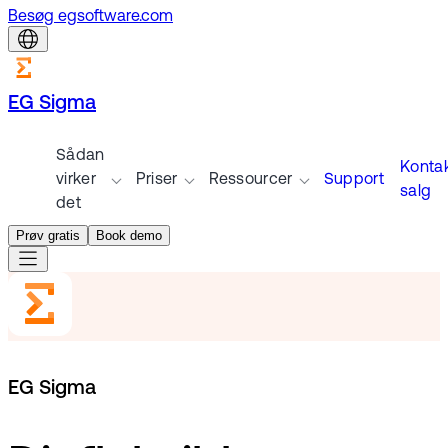
Besøg egsoftware.com
EG Sigma
Sådan
Konta
virker
Priser
Ressourcer
Support
salg
det
Prøv gratis
Book demo
EG Sigma