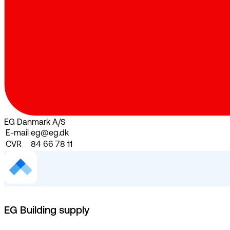
EG Danmark A/S
E-mail
eg@eg.dk
CVR
84 66 78 11
EG Building supply