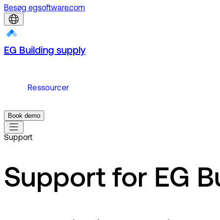
Besøg egsoftware.com
EG Building supply
Ressourcer
Book demo
Support
Support for EG B