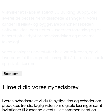
Vi ønsker at skabe et stærkt EG Building Supply, der
leverer de bedste fremtidssikrede løsninger til vores
kunder i trælast- og byggevarebranchen i Norden.
Software, der understøtter kundernes forretning og er
baseret på et dybt branchekendskab og moderne
teknologi.
Vores løsninger understøtter hele værdikæden, og vi
leverer en fuldt integreret løsning til både professionelle
og private kunder.
Book demo
Tilmeld dig vores nyhedsbrev
I vores nyhedsbreve vil du få nyttige tips og nyheder om
produkter, trends, faglig viden om digitale løsninger samt
invitationer til kurser og events – alt sammen nemt og