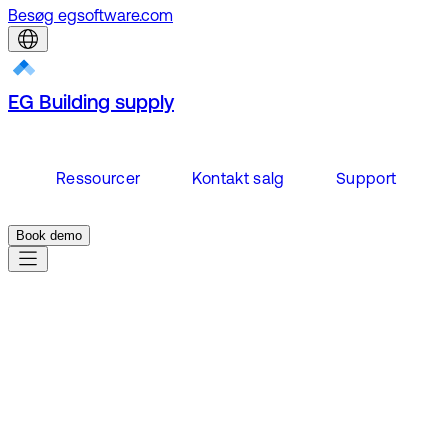
Besøg egsoftware.com
EG Building supply
Ressourcer
Kontakt salg
Support
Book demo
Et stærkt EG
Building Supply