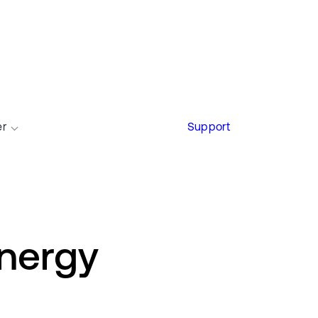
er
Support
ynergy