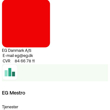
EG Danmark A/S
E-mail
eg@eg.dk
CVR
84 66 78 11
EG Mestro
Tjenester