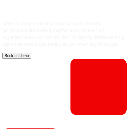
Med EG Mestro bliver komplekse data til klare,
handlingsorienterede indsigter, som styrker hele
organisationen. Se, hvordan facility teams, driftsledere og
lejere kan tage kloge beslutninger om energiforbruget.
Book en demo