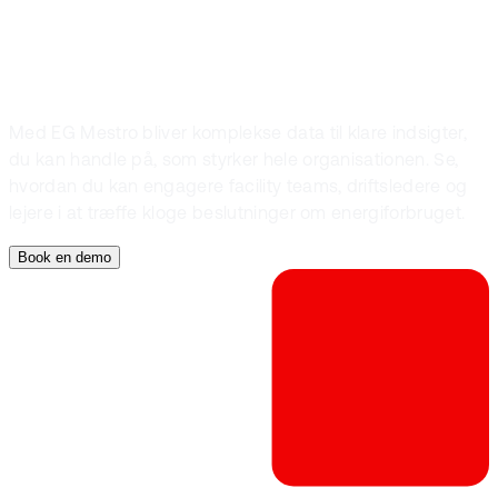
brugbare for alle
Med EG Mestro bliver komplekse data til klare indsigter,
du kan handle på, som styrker hele organisationen. Se,
hvordan du kan engagere facility teams, driftsledere og
lejere i at træffe kloge beslutninger om energiforbruget.
Book en demo