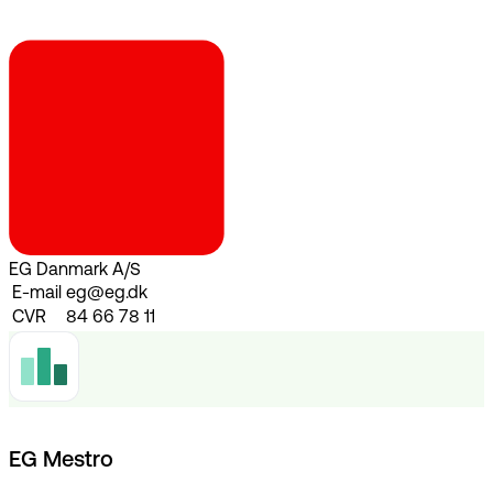
EG Danmark A/S
E-mail
eg@eg.dk
CVR
84 66 78 11
EG Mestro