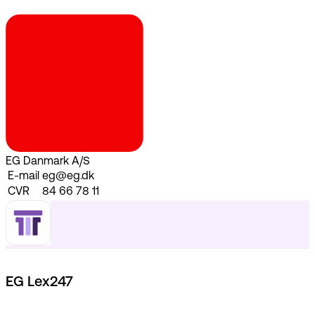
EG Danmark A/S
E-mail
eg@eg.dk
CVR
84 66 78 11
EG Lex247