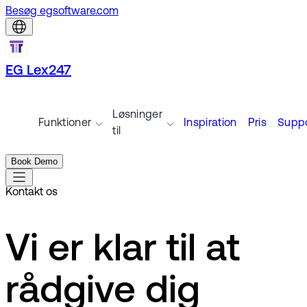
Besøg egsoftware.com
EG Lex247
Løsninger
Funktioner
Inspiration
Pris
Suppo
til
Book Demo
Kontakt os
Vi er klar til at
rådgive dig