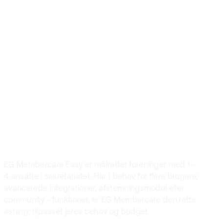
Er I en
medlemsorganisa
med 5 eller flere
brugere?
EG Membercare Easy er målrettet foreninger med 1–
4 ansatte i sekretariatet. Har I behov for flere brugere,
avancerede integrationer, afstemningsmodul eller
community - funktioner, er EG Membercare den rette
øsning; tilpasset jeres behov og budget.