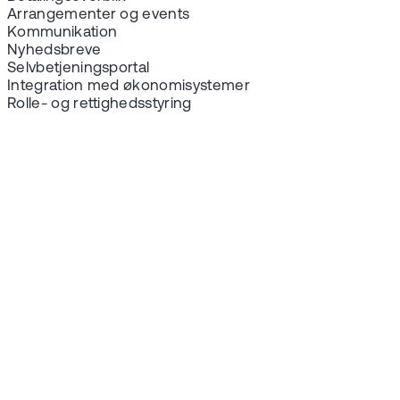
Arrangementer og events
Kommunikation
Nyhedsbreve
Selvbetjeningsportal
Integration med økonomisystemer
Rolle- og rettighedsstyring
Prøv vores demo
EG Membercare
Easy gør livet
lettere for
foreninger over