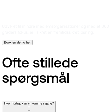
hele landet
Udviklet til mindre medlemsorganisationer og med et 360
graders fokus, er I sikret en fremtidssikret løsning.
Book en demo her
Ofte stillede
spørgsmål
Hvor hurtigt kan vi komme i gang?