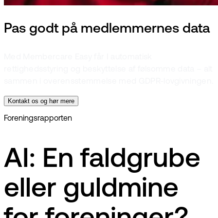
Pas godt på medlemmernes data
Med Membercare Easy får I automatisk
rettighedsstyring og beskyttelse af følsomme data – alt
sammen i overensstemmelse med GDPR-lovgivningen.
Kontakt os og hør mere
Foreningsrapporten
AI: En faldgrube
eller guldmine