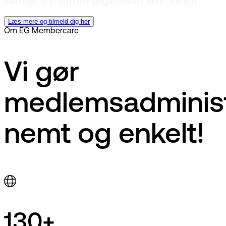
værktøjer til at styrke engagementet i jeres forening
Læs mere og tilmeld dig her
Om EG Membercare
Vi gør
medlemsadminist
nemt og enkelt!
130+