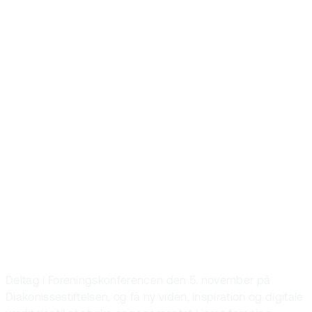
Foreningskonfer
2025: Den
moderne
medlemsorganisa
Hvordan tiltrækker og fastholder fremtidens
foreninger frivillige?
Deltag i Foreningskonferencen den 5. november på
Diakonissestiftelsen, og få ny viden, inspiration og digitale