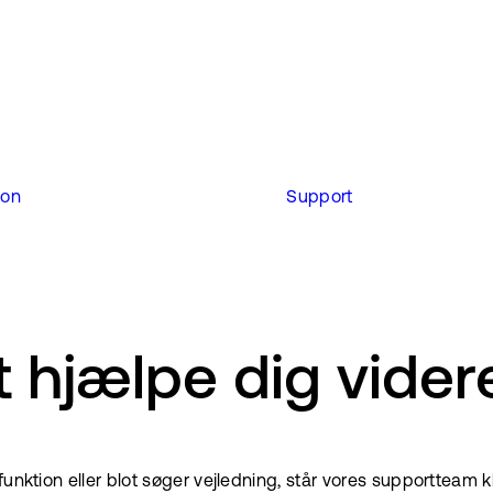
ion
Support
at hjælpe dig vider
unktion eller blot søger vejledning, står vores supportteam kl