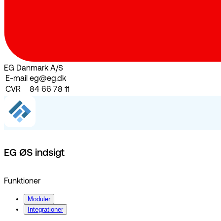
EG Danmark A/S
E-mail
eg@eg.dk
CVR
84 66 78 11
EG ØS indsigt
Funktioner
Moduler
Integrationer