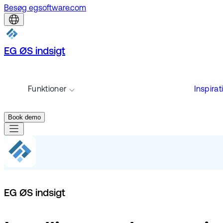
Besøg egsoftware.com
EG ØS indsigt
Funktioner
Inspirat
Book demo
EG ØS indsigt