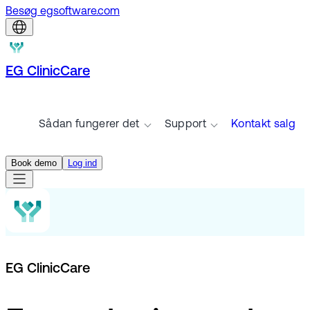
Besøg egsoftware.com
EG ClinicCare
Sådan fungerer det
Support
Kontakt salg
Book demo
Log ind
EG ClinicCare