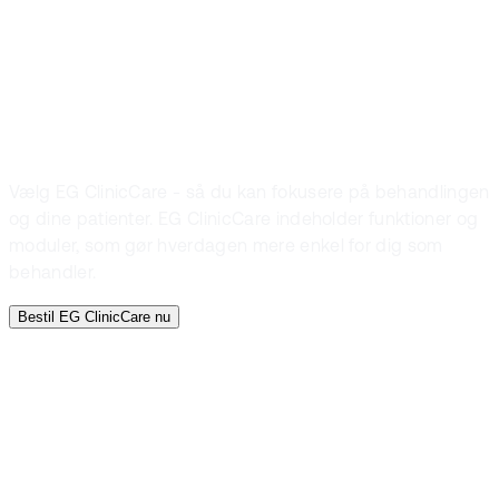
ClinicCare
allerede i dag
Vælg EG ClinicCare - så du kan fokusere på behandlingen
og dine patienter. EG ClinicCare indeholder funktioner og
moduler, som gør hverdagen mere enkel for dig som
behandler.
Bestil EG ClinicCare nu
Journalføring
Bookingsystem
Kommunikation
Regnskab