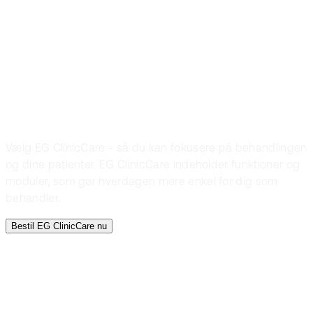
Bestil EG
ClinicCare
allerede i dag
Vælg EG ClinicCare - så du kan fokusere på behandlingen
og dine patienter. EG ClinicCare indeholder funktioner og
moduler, som gør hverdagen mere enkel for dig som
behandler.
Bestil EG ClinicCare nu
Bestil EG