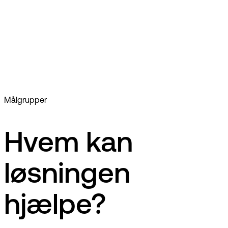
Kommunikation
Udbudssager
Speciallæge- og psykologerklæringer
Målgrupper
Hvem kan
løsningen
hjælpe?