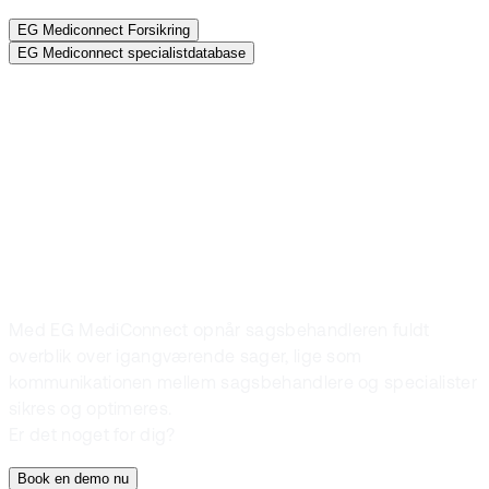
EG Mediconnect Forsikring
EG Mediconnect specialistdatabase
Book demo
Passer
løsningen til dig?
Med EG MediConnect opnår sagsbehandleren fuldt
overblik over igangværende sager, lige som
kommunikationen mellem sagsbehandlere og specialister
sikres og optimeres.
Er det noget for dig?
Book en demo nu