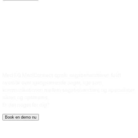
Book demo
Passer
løsningen til dig?
Med EG MediConnect opnår sagsbehandleren fuldt
overblik over igangværende sager, lige som
kommunikationen mellem sagsbehandlere og specialister
sikres og optimeres.
Er det noget for dig?
Book en demo nu
Sagsbehandling