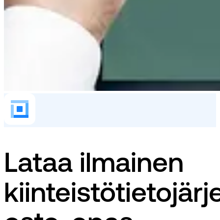
Lataa ilmainen
kiinteistötietojär