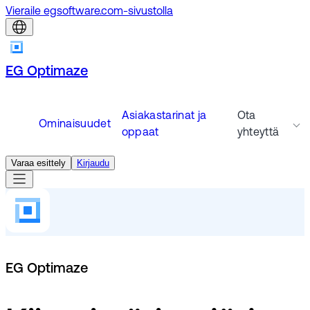
Vieraile egsoftware.com-sivustolla
EG Optimaze
Asiakastarinat ja
Ota
Ominaisuudet
oppaat
yhteyttä
Varaa esittely
Kirjaudu
EG Optimaze