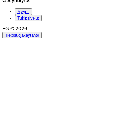
Ota yhteyttä
Myynti
Tukipalvelut
EG © 2026
Tietosuojakäytäntö