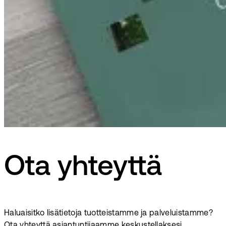
Ota yhteyttä
Haluaisitko lisätietoja tuotteistamme ja palveluistamme?
Ota yhteyttä asiantuntijaamme keskustellaksesi