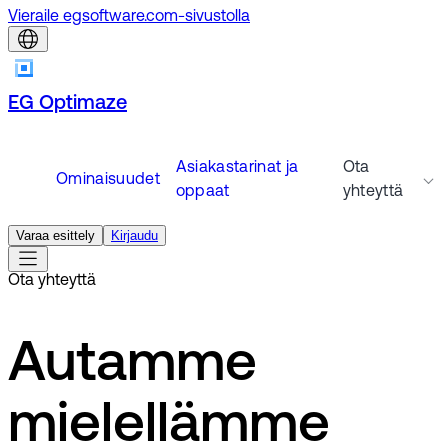
Vieraile egsoftware.com-sivustolla
EG Optimaze
Asiakastarinat ja
Ota
Ominaisuudet
oppaat
yhteyttä
Varaa esittely
Kirjaudu
Ota yhteyttä
Autamme
mielellämme