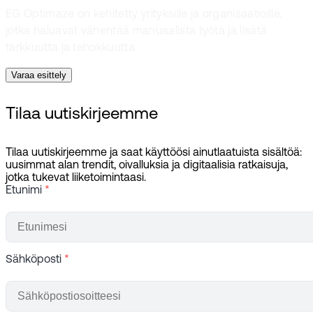
EG Optimaze on kehitetty yrityksille ja organisaatioille,
jotka haluavat vähentää manuaalista työtä ja lisätä
tarkkuutta ja tehokkuutta.
Varaa esittely
Tilaa uutiskirjeemme
Tilaa uutiskirjeemme ja saat käyttöösi ainutlaatuista sisältöä:
uusimmat alan trendit, oivalluksia ja digitaalisia ratkaisuja,
jotka tukevat liiketoimintaasi.
Etunimi
*
Sähköposti
*