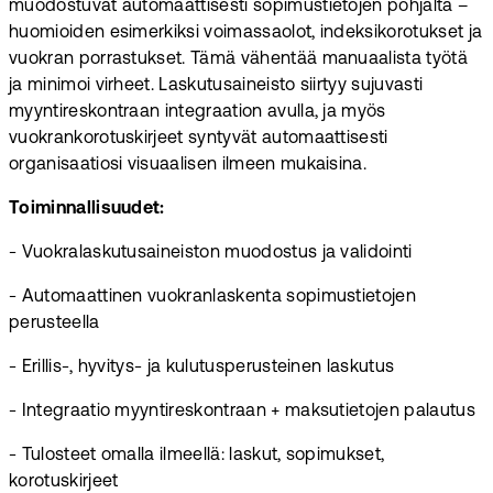
muodostuvat automaattisesti sopimustietojen pohjalta –
huomioiden esimerkiksi voimassaolot, indeksikorotukset ja
vuokran porrastukset. Tämä vähentää manuaalista työtä
ja minimoi virheet. Laskutusaineisto siirtyy sujuvasti
myyntireskontraan integraation avulla, ja myös
vuokrankorotuskirjeet syntyvät automaattisesti
organisaatiosi visuaalisen ilmeen mukaisina.
Toiminnallisuudet:
- Vuokralaskutusaineiston muodostus ja validointi
- Automaattinen vuokranlaskenta sopimustietojen
perusteella
- Erillis-, hyvitys- ja kulutusperusteinen laskutus
- Integraatio myyntireskontraan + maksutietojen palautus
- Tulosteet omalla ilmeellä: laskut, sopimukset,
korotuskirjeet