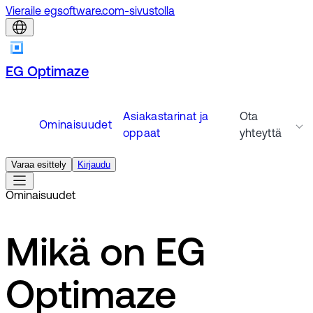
Vieraile egsoftware.com-sivustolla
EG Optimaze
Asiakastarinat ja
Ota
Ominaisuudet
oppaat
yhteyttä
Varaa esittely
Kirjaudu
Ominaisuudet
Mikä on EG
Optimaze