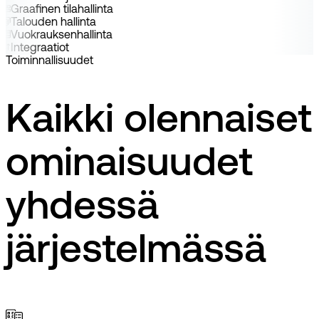
Graafinen tilahallinta
Talouden hallinta
Vuokrauksenhallinta
Integraatiot
Toiminnallisuudet
Kaikki olennaiset
ominaisuudet
yhdessä
järjestelmässä