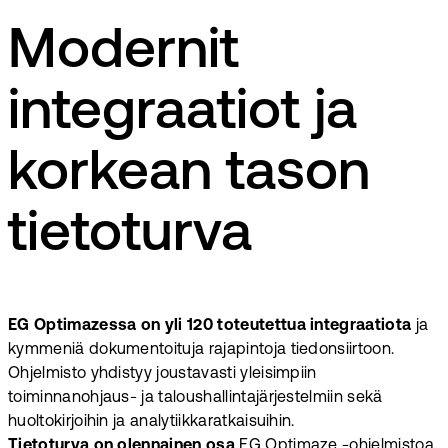
Modernit
integraatiot ja
korkean tason
tietoturva
EG Optimazessa on yli 120 toteutettua integraatiota
ja
kymmeniä dokumentoituja rajapintoja tiedonsiirtoon.
Ohjelmisto yhdistyy joustavasti yleisimpiin
toiminnanohjaus- ja taloushallintajärjestelmiin sekä
huoltokirjoihin ja analytiikkaratkaisuihin.
Tietoturva on olennainen osa
EG Optimaze -ohjelmistoa.