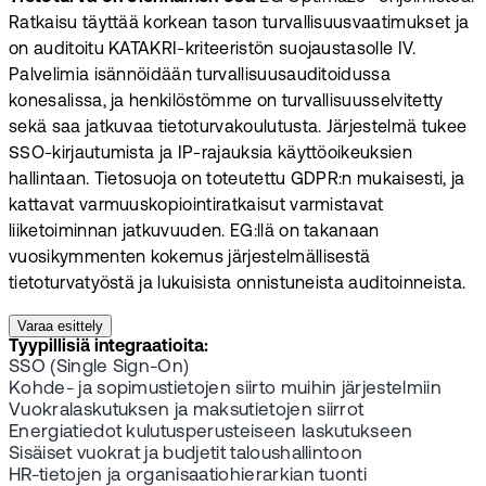
Ratkaisu täyttää korkean tason turvallisuusvaatimukset ja
on auditoitu KATAKRI-kriteeristön suojaustasolle IV.
Palvelimia isännöidään turvallisuusauditoidussa
konesalissa, ja henkilöstömme on turvallisuusselvitetty
sekä saa jatkuvaa tietoturvakoulutusta. Järjestelmä tukee
SSO-kirjautumista ja IP-rajauksia käyttöoikeuksien
hallintaan. Tietosuoja on toteutettu GDPR:n mukaisesti, ja
kattavat varmuuskopiointiratkaisut varmistavat
liiketoiminnan jatkuvuuden. EG:llä on takanaan
vuosikymmenten kokemus järjestelmällisestä
tietoturvatyöstä ja lukuisista onnistuneista auditoinneista.
Varaa esittely
Tyypillisiä integraatioita:
SSO (Single Sign-On)
Kohde- ja sopimustietojen siirto muihin järjestelmiin
Vuokralaskutuksen ja maksutietojen siirrot
Energiatiedot kulutusperusteiseen laskutukseen
Sisäiset vuokrat ja budjetit taloushallintoon
HR-tietojen ja organisaatiohierarkian tuonti