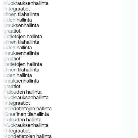
Vuokrauksenhallinta
Integraatiot
aafinen tilahallinta
louden hallinta
uokrauksenhallinta
tegraatiot
hdetietojen hallinta
aafinen tilahallinta
louden hallinta
uokrauksenhallinta
tegraatiot
hdetietojen hallinta
aafinen tilahallinta
louden hallinta
uokrauksenhallinta
tegraatiot
Talouden hallinta
Vuokrauksenhallinta
Integraatiot
Kohdetietojen hallinta
Graafinen tilahallinta
Talouden hallinta
Vuokrauksenhallinta
Integraatiot
Kohdetietojen hallinta