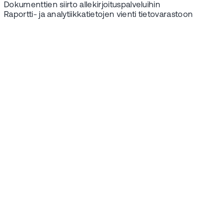
Dokumenttien siirto allekirjoituspalveluihin
Raportti- ja analytiikkatietojen vienti tietovarastoon
Varaa esittely
Valitse EG
Optimaze
sujuvoittamaan
kiinteistöhallinna
tehtäviä