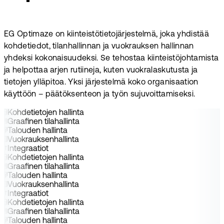
EG Optimaze on kiinteistötietojärjestelmä, joka yhdistää
kohdetiedot, tilanhallinnan ja vuokrauksen hallinnan
yhdeksi kokonaisuudeksi. Se tehostaa kiinteistöjohtamista
ja helpottaa arjen rutiineja, kuten vuokralaskutusta ja
tietojen ylläpitoa. Yksi järjestelmä koko organisaation
käyttöön – päätöksenteon ja työn sujuvoittamiseksi.
Kohdetietojen hallinta
Graafinen tilahallinta
Talouden hallinta
Vuokrauksenhallinta
Integraatiot
Kohdetietojen hallinta
Graafinen tilahallinta
Talouden hallinta
Vuokrauksenhallinta
Integraatiot
Kohdetietojen hallinta
Graafinen tilahallinta
Talouden hallinta