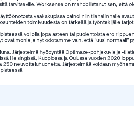
sitä tarvitseville. Worksense on mahdollistanut sen, että
ttöönotosta vaakakupissa painoi niin tilahallinnalle ava
to olosuhteiden toimivuudesta on tärkeää ja työntekijälle tar
ipisteessä voi olla jopa asteen tai puolentoista ero riippue
ödyt ovat monia ja nyt odotamme vain, että “uusi normaal
na. Järjestelmä hyödyntää Optimaze-pohjakuvia ja -tilatie
issä Helsingissä, Kuopiossa ja Oulussa vuoden 2020 loppu
 ja 250 neuvotteluhuonetta. Järjestelmää voidaan myöhemmi
pisteessä.