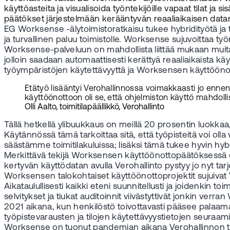
käyttöasteita ja visualisoida työntekijöille vapaat tilat ja
päätökset järjestelmään kerääntyvän reaaliaikaisen datan 
EG Worksense -älytoimistoratkaisu tukee hybridityötä ja tarj
ja turvallinen paluu toimistolle. Worksense sujuvoittaa t
Worksense-palveluun on mahdollista liittää mukaan muita 
jolloin saadaan automaattisesti kerättyä reaaliaikaista kä
työympäristöjen käytettävyyttä ja Worksensen käyttöönot
Etätyö lisääntyi Verohallinnossa voimakkaasti jo enne
käyttöönottoon oli se, että ohjelmiston käyttö mahdoll
Olli Aalto, toimitilapäällikkö, Verohallinto
Tällä hetkellä ylibuukkaus on meillä 20 prosentin luokk
Käytännössä tämä tarkoittaa sitä, että työpisteitä voi ol
säästämme toimitilakuluissa; lisäksi tämä tukee hyvin hybr
Merkittävä tekijä Worksensen käyttöönottopäätöksessä oli 
kertyvän käyttödatan avulla Verohallinto pystyy jo nyt tar
Worksensen talokohtaiset käyttöönottoprojektit sujuivat 
Aikataulullisesti kaikki eteni suunnitellusti ja joidenkin 
selvitykset ja tiukat auditoinnit viivästyttivät jonkin ve
2021 aikana, kun henkilöstö toivottavasti pääsee palaama
työpistevarausten ja tilojen käytettävyystietojen seuraam
Worksense on tuonut pandemian aikana Verohallinnon työn