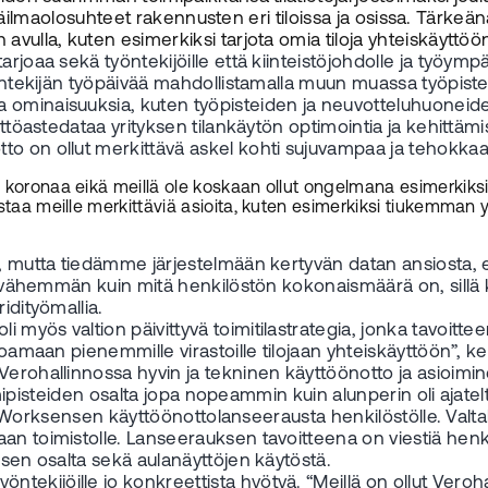
 sisäilmaolosuhteet rakennusten eri tiloissa ja osissa. Tärke
avulla, kuten esimerkiksi tarjota omia tiloja yhteiskäyttöö
oaa sekä työntekijöille että kiinteistöjohdolle ja työympäris
yöntekijän työpäivää mahdollistamalla muun muassa työpiste
ominaisuuksia, kuten työpisteiden ja neuvotteluhuoneiden 
yttöastedataa yrityksen tilankäytön optimointia ja kehittäm
to on ollut merkittävä askel kohti sujuvampaa ja tehokka
n koronaa eikä meillä ole koskaan ollut ongelmana esimerkiks
istaa meille merkittäviä asioita, kuten esimerkiksi tiukemma
aa, mutta tiedämme järjestelmään kertyvän datan ansiosta,
la vähemmän kuin mitä henkilöstön kokonaismäärä on, sillä k
idityömallia.
myös valtion päivittyvä toimitilastrategia, jonka tavoitte
joamaan pienemmille virastoille tilojaan yhteiskäyttöön”, k
Verohallinnossa hyvin ja tekninen käyttöönotto ja asioimi
toimipisteiden osalta jopa nopeammin kuin alunperin oli ajat
rran Worksensen käyttöönottolanseerausta henkilöstölle. Val
an toimistolle. Lanseerauksen tavoitteena on viestiä henki
isen osalta sekä aulanäyttöjen käytöstä.
tekijöille jo konkreettista hyötyä. “Meillä on ollut Vero