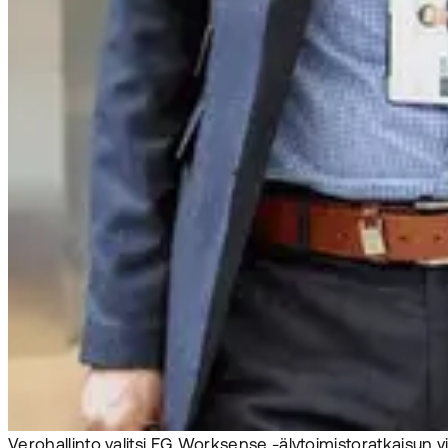
Verohallinto valitsi EG Worksense -älytoimistoratkaisun v