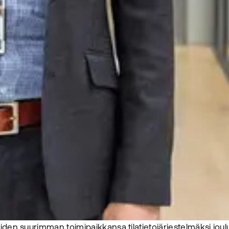
iiden suurimman toimipaikkansa tilatietojärjestelmäksi joul