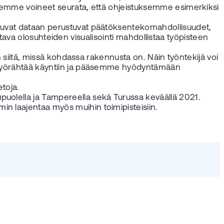
 olemme voineet seurata, että ohjeistuksemme esimerkiksi
utuvat dataan perustuvat päätöksentekomahdollisuudet,
jottava olosuhteiden visualisointi mahdollistaa työpisteen
n siitä, missä kohdassa rakennusta on. Näin työntekijä voi
i” pyörähtää käyntiin ja pääsemme hyödyntämään
toja.
puolella ja Tampereella sekä Turussa keväällä 2021.
n laajentaa myös muihin toimipisteisiin.