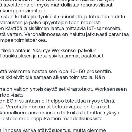
änä tavoitteena oli myös mahdollistaa resurssiviisaat
n kumppanivirastoille.
tön kehittäjille työkalut suunnitella ja toteuttaa hallittu
varausten ja palvelupyyntöjen teon mobiilisti.
käyttöä ja sisäilman laatua mittaavia IoT-sensoreita,
istä varten. Verohallinnossa on haluttu jatkuvasti parantaa
ampaa toimistoarkea.
i tilojen ahtaus. Yksi syy Worksense-palvelun
n ylibuukkauksen ja resurssiviisaammat päätökset.
 että voisimme nostaa sen jopa 40–50 prosenttiin.
aikki eivät ole samaan aikaan toimistolla. Näin
ena on valtion yhteiskäyttöiset virastotalot. Worksenseen
ertoo
Aalto.
nen EG:n suuntaan oli helppo toteuttaa myös etänä.
eltu. Verohallinnon omat tietoturvapuolen tekniset
takunnallinen lanseeraus on tarkoitus toteuttaa syksyn
löstölle mobiiliapplikaation mahdollisuuksista
hallinnossa vahva etätyösuositus, mutta olemme