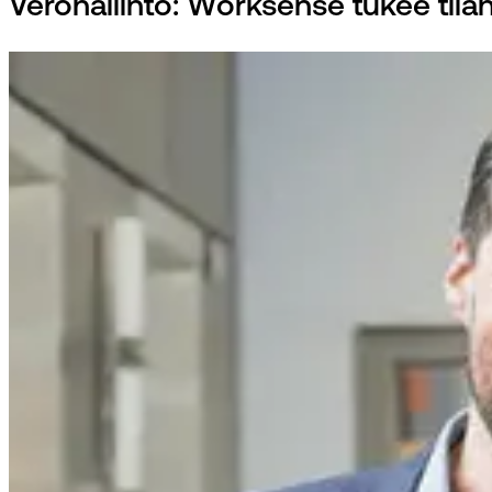
Verohallinto: Worksense tukee tilaha