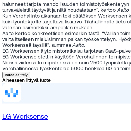
halunneet tarjota mahdollisuuden toimistotyöskentelyyn 
turvaväleistä täyttyvät ja niitä noudatetaan”, kertoo
Aalto.
Kun Verohallinto aikanaan teki päätöksen Worksensen käy
kuin työntekijöille tarjottava lisäarvo. Tilahallinnalle tie
valinnan esimerkiksi lämpötilan mukaan.
Aalto kertoo konkreettisen esimerkin tästä: “Vallilan toim
valita itselleen mieluisimman paikan työskentelyyn. Hy
Worksenseä täysillä”, summaa
Aalto
.
EG Worksensen älytoimistoratkaisu tarjotaan SaaS-palvelu
EG Worksense otettiin käyttöön Verohallinnon toimipiste
Näissä viidessä toimipisteessä on noin 2500 työpistettä
Verohallinnossa työskentelee 5000 henkilöä 60 eri toimi
Varaa esittely
Aiheeseen liittyvä tuote
EG Worksense