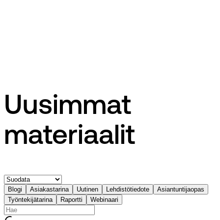
Lehdistötiedote
EG allekirjoittaa sopimuksen Edlevon, Primulan ja
eCompanionin hankinnasta Tietolta
Uusimmat
materiaalit
Blogi
Asiakastarina
Uutinen
Lehdistötiedote
Asiantuntijaopas
Työntekijätarina
Raportti
Webinaari