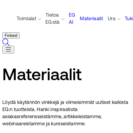
Tietoa
EG
Toimialat
Materiaalit
Ura
Tuk
EG:stä
AI
Finland
Materiaalit
Löydä käytännön vinkkejä ja viimeisimmät uutiset kaikista
EG:n tuotteista. Hanki inspiraatiota
asiakasreferensseistämme, artikkeleistamme,
webinaareistamme ja kursseistamme.