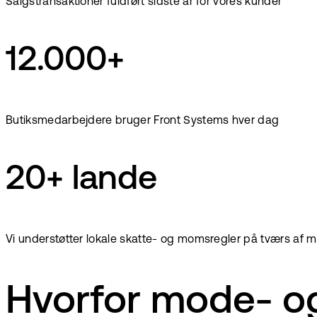
Salgstransaktioner fuldført sidste år for vores kunder
12.000+
Butiksmedarbejdere bruger Front Systems hver dag
20+ lande
Vi understøtter lokale skatte- og momsregler på tværs af 
Hvorfor mode- og