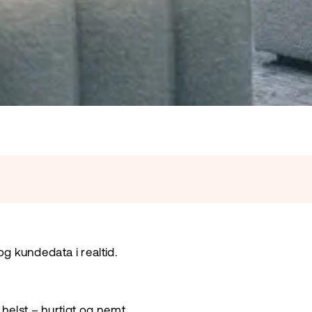
og kundedata i realtid.
helst – hurtigt og nemt.