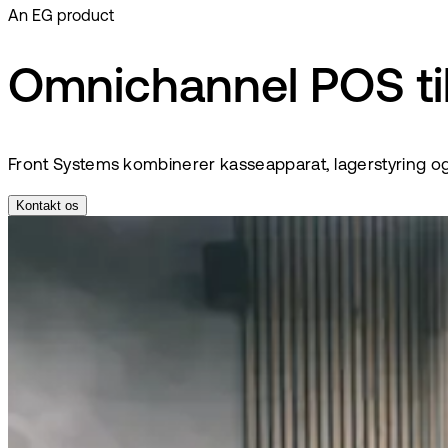
An EG product
Omnichannel POS til 
Front Systems kombinerer kasseapparat, lagerstyring og k
Kontakt os