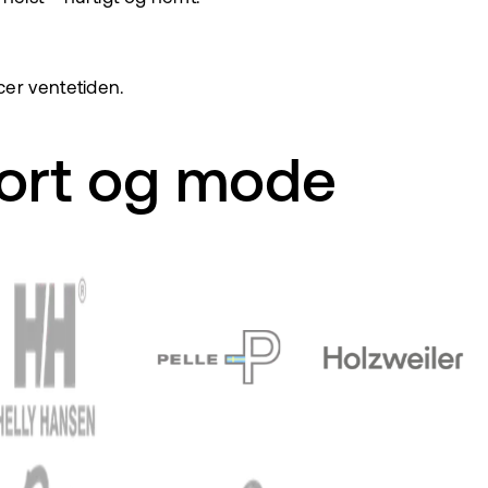
cer ventetiden.
port og mode