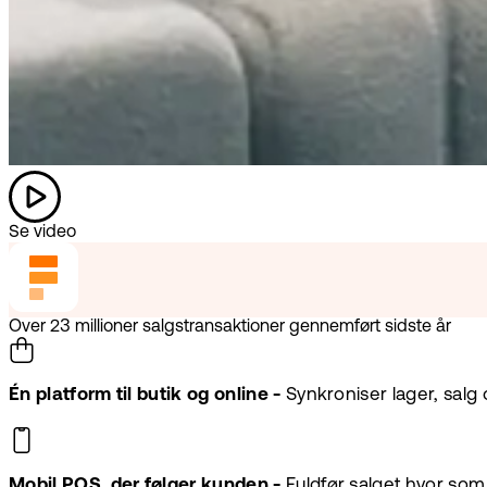
Se video
Over 23 millioner salgstransaktioner gennemført sidste år
Én platform til butik og online -
Synkroniser lager, salg 
Mobil POS, der følger kunden -
Fuldfør salget hvor som 