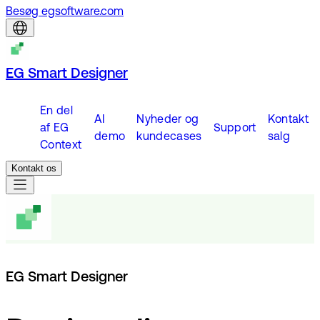
Besøg egsoftware.com
EG Smart Designer
En del
AI
Nyheder og
Kontakt
af EG
Support
demo
kundecases
salg
Context
Kontakt os
EG Smart Designer