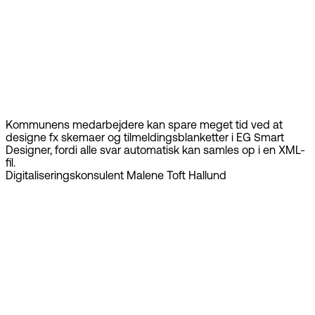
Kommunens medarbejdere kan spare meget tid ved at
designe fx skemaer og tilmeldingsblanketter i EG Smart
Designer, fordi alle svar automatisk kan samles op i en XML-
fil.
Digitaliseringskonsulent Malene Toft Hallund
Book demo
EG Smart
Designer er let