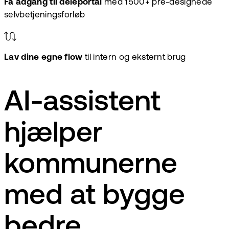
Få adgang til deleportal
med 1500+ pre-designede
selvbetjeningsforløb
Lav dine egne flow
til intern og eksternt brug
AI-assistent
hjælper
kommunerne
med at bygge
bedre