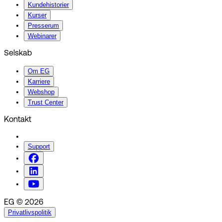
Kundehistorier
Kurser
Presserum
Webinarer
Selskab
Om EG
Karriere
Webshop
Trust Center
Kontakt
Support
EG © 2026
Privatlivspolitik