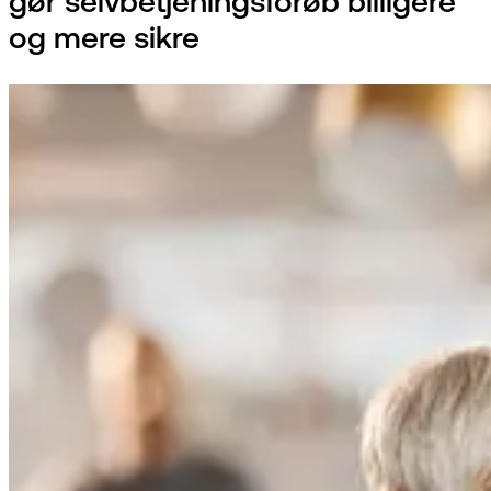
gør selvbetjeningsforøb billigere
og mere sikre