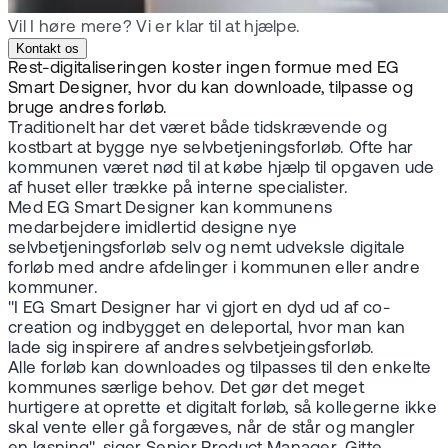
Vil I høre mere? Vi er klar til at hjælpe.
Kontakt os
Rest-digitaliseringen koster ingen formue med EG
Smart Designer, hvor du kan downloade, tilpasse og
bruge andres forløb.
Traditionelt har det været både tidskrævende og
kostbart at bygge nye selvbetjeningsforløb. Ofte har
kommunen været nød til at købe hjælp til opgaven ude
af huset eller trække på interne specialister.
Med EG Smart Designer kan kommunens
medarbejdere imidlertid designe nye
selvbetjeningsforløb selv og nemt udveksle digitale
forløb med andre afdelinger i kommunen eller andre
kommuner.
"I EG Smart Designer har vi gjort en dyd ud af co-
creation og indbygget en deleportal, hvor man kan
lade sig inspirere af andres selvbetjeingsforløb.
Alle forløb kan downloades og tilpasses til den enkelte
kommunes særlige behov. Det gør det meget
hurtigere at oprette et digitalt forløb, så kollegerne ikke
skal vente eller gå forgæves, når de står og mangler