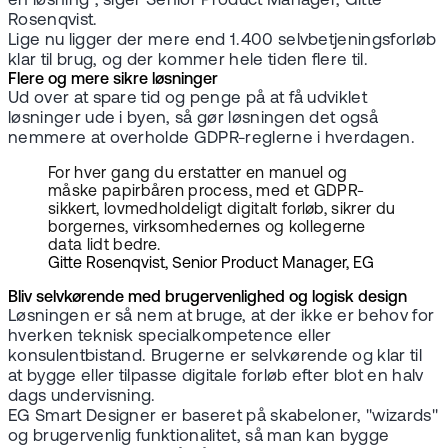
en løsning", siger Senior Product Manager, Gitte
Rosenqvist.
Lige nu ligger der mere end 1.400 selvbetjeningsforløb
klar til brug, og der kommer hele tiden flere til.
Flere og mere sikre løsninger
Ud over at spare tid og penge på at få udviklet
løsninger ude i byen, så gør løsningen det også
nemmere at overholde GDPR-reglerne i hverdagen.
For hver gang du erstatter en manuel og
måske papirbåren process, med et GDPR-
sikkert, lovmedholdeligt digitalt forløb, sikrer du
borgernes, virksomhedernes og kollegerne
data lidt bedre.
Gitte Rosenqvist, Senior Product Manager, EG
Bliv selvkørende med brugervenlighed og logisk design
Løsningen er så nem at bruge, at der ikke er behov for
hverken teknisk specialkompetence eller
konsulentbistand. Brugerne er selvkørende og klar til
at bygge eller tilpasse digitale forløb efter blot en halv
dags undervisning.
EG Smart Designer er baseret på skabeloner, "wizards"
og brugervenlig funktionalitet, så man kan bygge