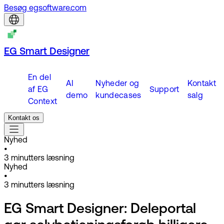
Besøg egsoftware.com
EG Smart Designer
En del
AI
Nyheder og
Kontakt
af EG
Support
demo
kundecases
salg
Context
Kontakt os
Nyhed
•
3
minutters læsning
Nyhed
•
3
minutters læsning
EG Smart Designer: Deleportal