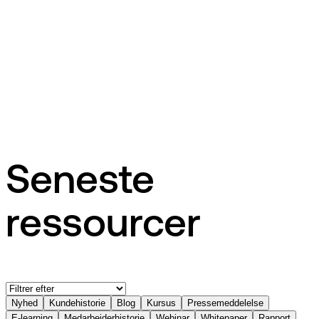
Pressemeddelelse
EG ansætter Henrik Fabrin til at drive næste generation af
branchespecifik AI-software
Seneste
ressourcer
Nyhed
Kundehistorie
Blog
Kursus
Pressemeddelelse
E-learning
Medarbejderhistorie
Webinar
Whitepaper
Rapport