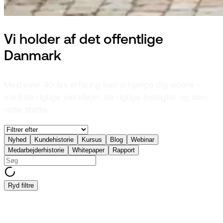
Vi holder af det offentlige
Danmark
Med over 40 års erfaring kan vi hjælpe dig videre –
med de rigtige værktøjer, de rigtige indsigter og den
rette støtte.
Nyhed
Kundehistorie
Kursus
Blog
Webinar
Medarbejderhistorie
Whitepaper
Rapport
Ryd filtre