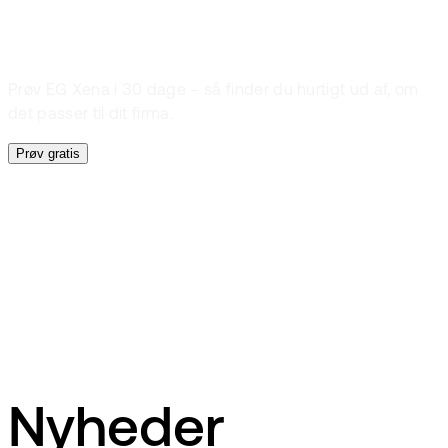
kan hjælpe dig
Prøv EG Xena i 30 dage – så finder du hurtigt ud af, om
det passer til dit firma.
Prøv gratis
Digital bogføring
Ordrestyring
Materialeregistrering
Nyheder