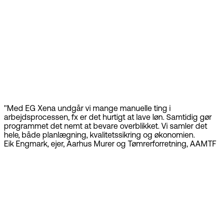
"Med EG Xena undgår vi mange manuelle ting i
arbejdsprocessen, fx er det hurtigt at lave løn. Samtidig gør
programmet det nemt at bevare overblikket. Vi samler det
hele, både planlægning, kvalitetssikring og økonomien.
Eik Engmark, ejer, Aarhus Murer og Tømrerforretning, AAMTF
Prøv gratis i 30 dage
Find ud af, om