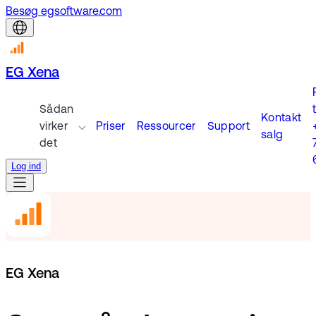
Besøg egsoftware.com
EG Xena
Sådan
t
Kontakt
virker
Priser
Ressourcer
Support
salg
det
Log ind
EG Xena