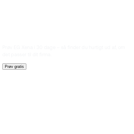
EG Xena også
kan hjælpe dig
Prøv EG Xena i 30 dage – så finder du hurtigt ud af, om
det passer til dit firma.
Prøv gratis
Prøv gratis i 30 dage
Find ud af, om
EG Xena også