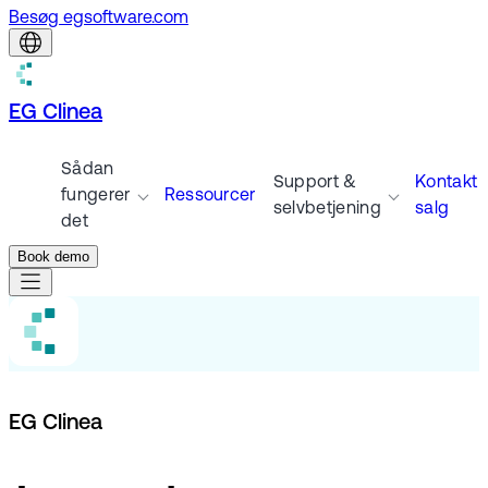
Besøg egsoftware.com
EG Clinea
Sådan
Support &
Kontakt
fungerer
Ressourcer
selvbetjening
salg
det
Book demo
EG Clinea