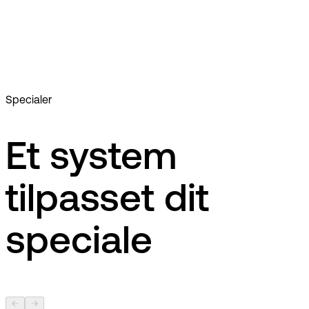
Lægefællesskabet: Lægepionerer fra Grenaa skifter til EG
Clinea
Specialer
Et system
tilpasset dit
speciale