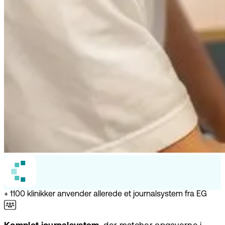
+ 1100 klinikker anvender allerede et journalsystem fra EG