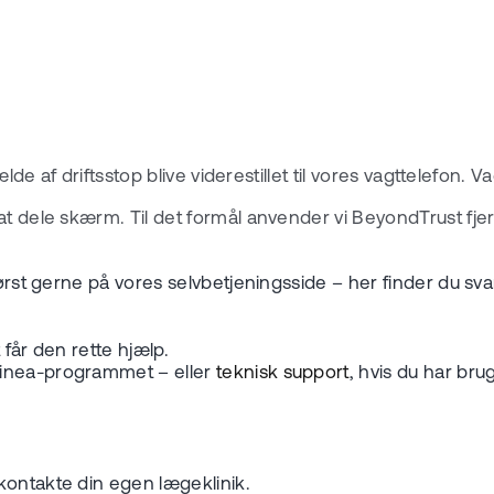
fælde af driftsstop blive viderestillet til vores vagttelefon
at dele skærm. Til det formål anvender vi BeyondTrust fje
 først gerne på vores selvbetjeningsside – her finder du s
 får den rette hjælp.
Clinea-programmet – eller
teknisk support
, hvis du har bru
kontakte din egen lægeklinik.