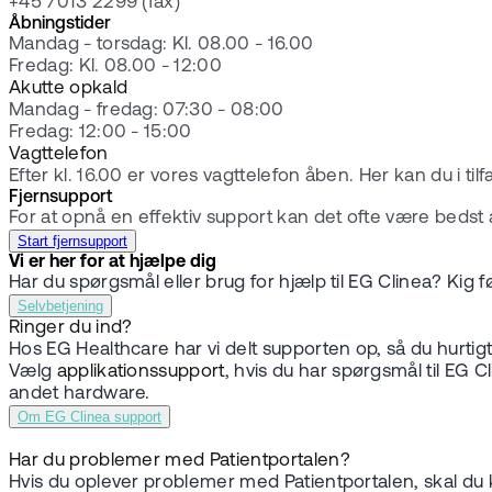
+45 7013 2299 (fax)
Åbningstider
Mandag - torsdag: Kl. 08.00 - 16.00
Fredag: Kl. 08.00 - 12:00
Akutte opkald
Mandag - fredag: 07:30 - 08:00
Fredag: 12:00 - 15:00
Vagttelefon
Efter kl. 16.00 er vores vagttelefon åben. Her kan du i til
Fjernsupport
For at opnå en effektiv support kan det ofte være bedst 
Start fjernsupport
Vi er her for at hjælpe dig
Har du spørgsmål eller brug for hjælp til EG Clinea? Kig
Selvbetjening
Ringer du ind?
Hos EG Healthcare har vi delt supporten op, så du hurtigt
Vælg
applikationssupport
, hvis du har spørgsmål til EG 
andet hardware.
Om EG Clinea support
Har du problemer med Patientportalen?
Hvis du oplever problemer med Patientportalen, skal du 