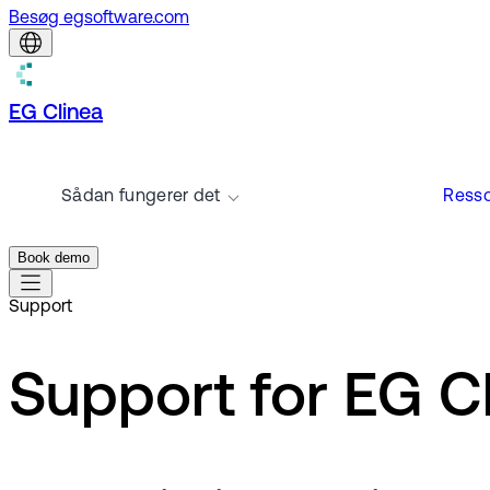
Besøg egsoftware.com
EG Clinea
Sådan fungerer det
Resso
Book demo
Support
Support for EG C