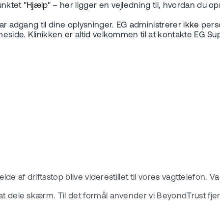
unktet
"Hjælp"
– her ligger en vejledning til, hvordan du op
har adgang til dine oplysninger. EG administrerer
ikke
perso
meside. Klinikken er altid velkommen til at kontakte EG Sup
fælde af driftsstop blive viderestillet til vores vagttelefon
at dele skærm. Til det formål anvender vi BeyondTrust fje