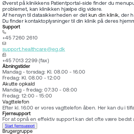
Øverst på klinikkens Patientportal-side finder du menup
problemet, kan klinikken hjælpe dig videre.
Af hensyn til datasikkerheden er det
kun din klinik
, der 
Du finder kontaktoplysninger til din klinik på deres hjem
Support
+45 7260 2610
support.healthcare@eg.dk
+45 7013 2299 (fax)
Åbningstider
Mandag - torsdag: Kl. 08.00 - 16.00
Fredag: Kl. 08.00 - 12:00
Akutte opkald
Mandag - fredag: 07:30 - 08:00
Fredag: 12:00 - 15:00
Vagttelefon
Efter kl. 16.00 er vores vagttelefon åben. Her kan du i til
Fjernsupport
For at opnå en effektiv support kan det ofte være bedst 
Start fjernsupport
Brugergruppe