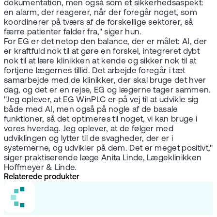
dokumentation, men også som et sikkerhedsaspekt:
en alarm, der reagerer, når der foregår noget, som
koordinerer på tværs af de forskellige sektorer, så
færre patienter falder fra," siger hun.
For EG er det netop den balance, der er målet: AI, der
er kraftfuld nok til at gøre en forskel, integreret dybt
nok til at lære klinikken at kende og sikker nok til at
fortjene lægernes tillid. Det arbejde foregår i tæt
samarbejde med de klinikker, der skal bruge det hver
dag, og det er en rejse, EG og lægerne tager sammen.
"Jeg oplever, at EG WinPLC er på vej til at udvikle sig
både med AI, men også på nogle af de basale
funktioner, så det optimeres til noget, vi kan bruge i
vores hverdag. Jeg oplever, at de følger med
udviklingen og lytter til de svagheder, der er i
systemerne, og udvikler på dem. Det er meget positivt,"
siger praktiserende læge Anita Linde, Lægeklinikken
Hoffmeyer & Linde.
Relaterede produkter