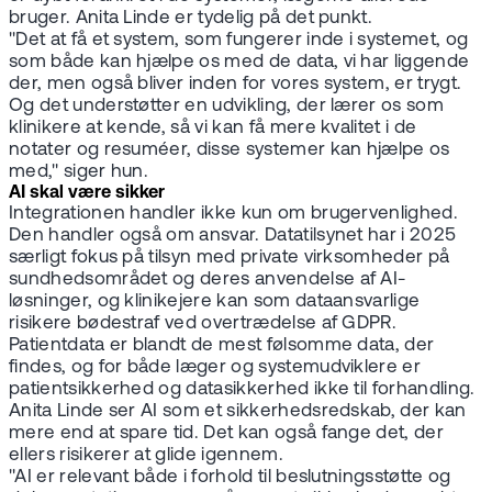
bruger. Anita Linde er tydelig på det punkt.
"Det at få et system, som fungerer inde i systemet, og
som både kan hjælpe os med de data, vi har liggende
der, men også bliver inden for vores system, er trygt.
Og det understøtter en udvikling, der lærer os som
klinikere at kende, så vi kan få mere kvalitet i de
notater og resuméer, disse systemer kan hjælpe os
med," siger hun.
AI skal være sikker
Integrationen handler ikke kun om brugervenlighed.
Den handler også om ansvar. Datatilsynet har i 2025
særligt fokus på tilsyn med private virksomheder på
sundhedsområdet og deres anvendelse af AI-
løsninger, og klinikejere kan som dataansvarlige
risikere bødestraf ved overtrædelse af GDPR.
Patientdata er blandt de mest følsomme data, der
findes, og for både læger og systemudviklere er
patientsikkerhed og datasikkerhed ikke til forhandling.
Anita Linde ser AI som et sikkerhedsredskab, der kan
mere end at spare tid. Det kan også fange det, der
ellers risikerer at glide igennem.
"AI er relevant både i forhold til beslutningsstøtte og