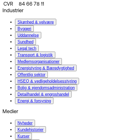
CVR
84 66 78 11
Industrier
Skønhed & velvære
Byggeri
Uddannelse
Sundhed
Legal tech
Transport & logistik
Medlemsorganisationer
Energistyring & Bæredygtighed
Offentlig sektor
HSEQ & vedligeholdelsesstyring
Bolig & ejendomsadministration
Detailhandel & engroshandel
Energi & forsyning
Medier
Nyheder
Kundehistorier
Kurser