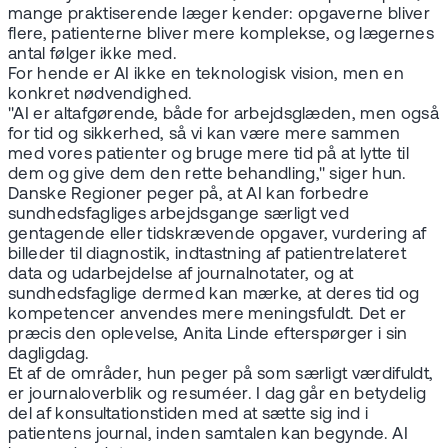
mange praktiserende læger kender: opgaverne bliver
flere, patienterne bliver mere komplekse, og lægernes
antal følger ikke med.
For hende er AI ikke en teknologisk vision, men en
konkret nødvendighed.
"AI er altafgørende, både for arbejdsglæden, men også
for tid og sikkerhed, så vi kan være mere sammen
med vores patienter og bruge mere tid på at lytte til
dem og give dem den rette behandling," siger hun.
Danske Regioner peger på, at AI kan forbedre
sundhedsfagliges arbejdsgange særligt ved
gentagende eller tidskrævende opgaver, vurdering af
billeder til diagnostik, indtastning af patientrelateret
data og udarbejdelse af journalnotater, og at
sundhedsfaglige dermed kan mærke, at deres tid og
kompetencer anvendes mere meningsfuldt. Det er
præcis den oplevelse, Anita Linde efterspørger i sin
dagligdag.
Et af de områder, hun peger på som særligt værdifuldt,
er journaloverblik og resuméer. I dag går en betydelig
del af konsultationstiden med at sætte sig ind i
patientens journal, inden samtalen kan begynde. AI