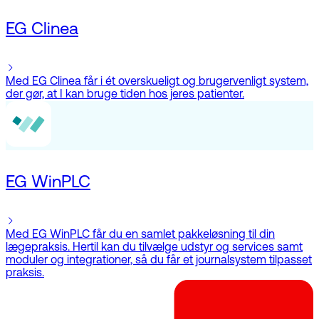
EG Clinea
Med EG Clinea får i ét overskueligt og brugervenligt system,
der gør, at I kan bruge tiden hos jeres patienter.
EG WinPLC
Med EG WinPLC får du en samlet pakkeløsning til din
lægepraksis. Hertil kan du tilvælge udstyr og services samt
moduler og integrationer, så du får et journalsystem tilpasset
praksis.