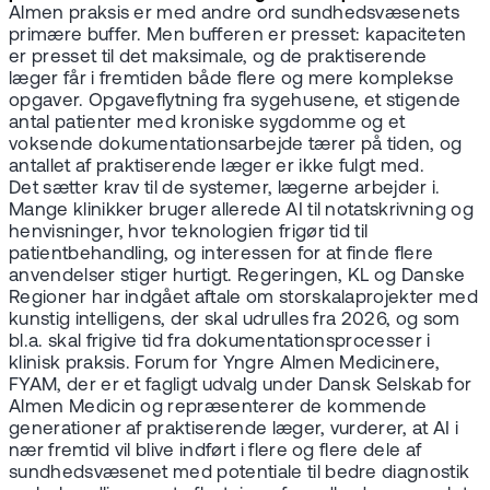
Almen praksis er med andre ord sundhedsvæsenets
primære buffer. Men bufferen er presset: kapaciteten
er presset til det maksimale, og de praktiserende
læger får i fremtiden både flere og mere komplekse
opgaver. Opgaveflytning fra sygehusene, et stigende
antal patienter med kroniske sygdomme og et
voksende dokumentationsarbejde tærer på tiden, og
antallet af praktiserende læger er ikke fulgt med.
Det sætter krav til de systemer, lægerne arbejder i.
Mange klinikker bruger allerede AI til notatskrivning og
henvisninger, hvor teknologien frigør tid til
patientbehandling, og interessen for at finde flere
anvendelser stiger hurtigt. Regeringen, KL og Danske
Regioner har indgået aftale om storskalaprojekter med
kunstig intelligens, der skal udrulles fra 2026, og som
bl.a. skal frigive tid fra dokumentationsprocesser i
klinisk praksis. Forum for Yngre Almen Medicinere,
FYAM, der er et fagligt udvalg under Dansk Selskab for
Almen Medicin og repræsenterer de kommende
generationer af praktiserende læger, vurderer, at AI i
nær fremtid vil blive indført i flere og flere dele af
sundhedsvæsenet med potentiale til bedre diagnostik