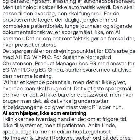
og behandling samt aflastning af sundhedspersonalet.
Men teknologi skaber ikke automatisk værdi. Den skal
passe til den hverdag, den skal fungere i. For de
praktiserende læger, der dagligt jonglerer med
komplekse patientforløb, tunge journaler og stigende
dokumentationskrav, er spørgsmålet ikke, om AI
kommer. Det er, om det rent faktisk gør en forskel der,
hvor presset er størst.
Det spørgsmål er omdrejningspunktet for EG's arbejde
med AI i EG WinPLC. For Susanne Nørregård
Christensen, Product Manager hos EG med ansvar for
EG WinPLC og EG Clinea, starter svaret med at afvise
den nemme løsning.
"AI har et kæmpe potentiale, men det er ikke givet,
hvordan man skal bruge det. Det vigtigste spørgsmål
er: hvor er det, AI ikke bare er et buzzword, men hvor
bruger man det, så det virkelig understøtter
arbejdsgangene og giver mest værdi?" siger hun.
AI som hjælper, ikke som erstatning
I klinikkernes hverdag handler det om at frigøre tid.
Ikke til systemet, men til patienten. Anita Linde,
speciallæge i almen medicin hos Lægehuset
Hoffmeyer & Linde i Rødovre, sætter ord på det pres,