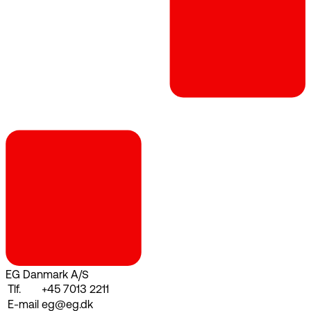
EG Danmark A/S
Tlf.
+45 7013 2211
E-mail
eg@eg.dk