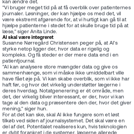
kan ændre det.
"Vi bruger meget tid på at få overblik over patienternes
journaler. Løsninger, der kan hjælpe os med det, vil
være ekstremt afgørende for, at vi hurtigt kan gå til at
hjælpe patienterne i stedet for at skulle bruge tid på at
læse," siger Anita Linde.
AI skal være integreret
Susanne Nørregård Christensen peger på, at AI's
styrke netop ligger der, hvor data er rigelig og
kompleks. Og få steder er der mere data end i en
patientjournal.
"AI kan analysere store mængder data og give os
sammenhænge, som vi måske ikke umiddelbart ville
have fået øje på. Vi kan skabe overblik, som vi ikke har
haft før, og hvor det virkelig understøtter lægerne i
deres hverdag. Notatgenerering er ét område, men
det, der virkelig bliver interessant, er der, hvor vi kan
tage al den data og præsentere den der, hvor det giver
mening," siger hun.
For at det kan ske, skal AI ikke fungere som et løst
tilkøb ved siden af journalsystemet. Det skal være en
del af det. Potentialet realiseres kun, hvis teknologien
er dybt forankret i de systemer, lægerne allerede